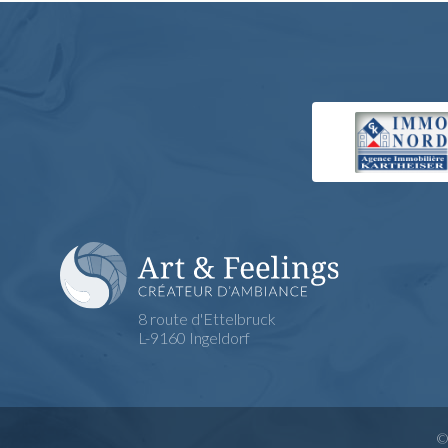
8 route d'Ettelbruck
L-9160 Ingeldorf
©