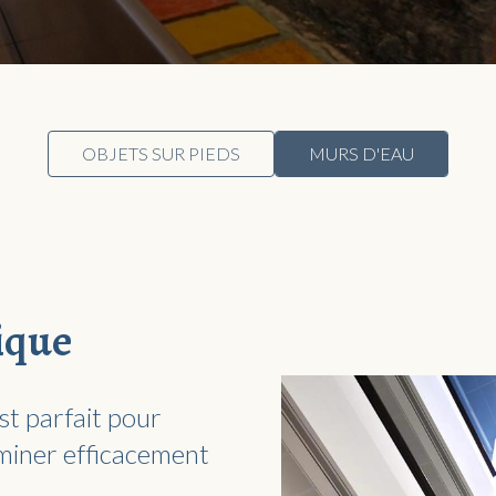
OBJETS SUR PIEDS
MURS D'EAU
ique
t parfait pour
iminer efficacement