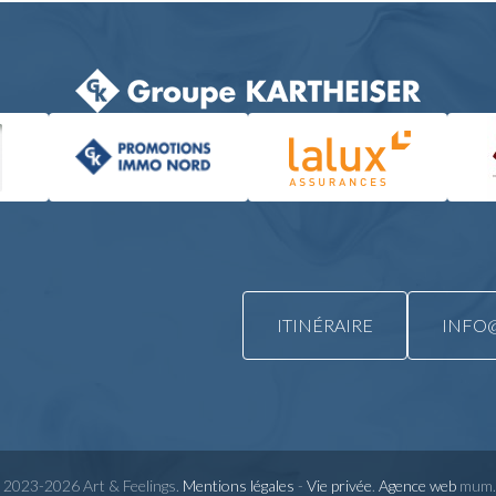
ITINÉRAIRE
INFO@
 2023-2026 Art & Feelings.
Mentions légales
-
Vie privée
.
Agence web
mum.